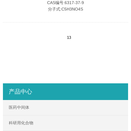
CAS编号:6317-37-9
分子式:C5H3NO4S
13
产品中心
医药中间体
科研用化合物