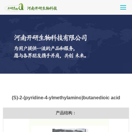
(S)-2-(pyridine-4-ylmethylamino)butanedioic acid
产品结构：