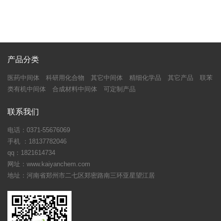
产品分类
医药中间体
科研用化合物
其它中间体
精细化学品
其它产品
联苯
类有机中间体
合成材料中间体
可定制产品
联系我们
电话：0371-55676069
手机 ：18137782046
qq：1821614734
网址：www.kaiyanchem.com
地址：河南省郑州市二七区郑密路南三环亚星望江居